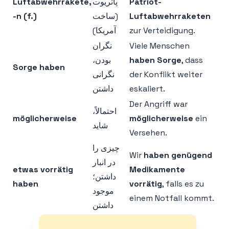
Luftabwehrrakete,
پاتریوت
Patriot-
-n (f.)
(ساخت
Luftabwehrraketen
آمریکا)
zur Verteidigung.
نگران
Viele Menschen
بودن،
haben Sorge
, dass
Sorge haben
نگرانی
der Konflikt weiter
داشتن
eskaliert.
Der Angriff war
احتمالاً،
möglicherweise
möglicherweise
ein
شاید
Versehen.
چیزی را
Wir
haben genügend
در انبار
etwas vorrätig
Medikamente
داشتن؛
haben
vorrätig
, falls es zu
موجود
einem Notfall kommt.
داشتن