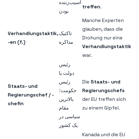
آسیب‌زننده
treffen
.
بودن
Manche Experten
glauben, dass die
Verhandlungstaktik,
تاکتیک
Drohung nur eine
-en (f.)
مذاکره
Verhandlungstaktik
war.
رئیس
دولت یا
رئیس
Die
Staats- und
Staats- und
حکومت؛
Regierungschefs
Regierungschef / -
بالاترین
der EU treffen sich
chefin
مقام
zu einem Gipfel.
سیاسی در
یک کشور
Kanada und die EU