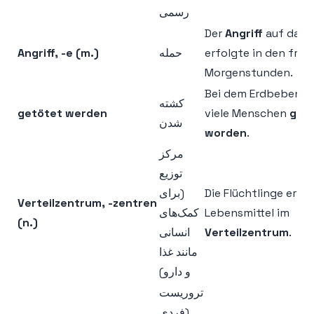
رسمی
Der
Angriff
auf das 
Angriff, -e (m.)
حمله
erfolgte in den früh
Morgenstunden.
Bei dem Erdbeben s
کشته
getötet werden
viele Menschen
get
شدن
worden
.
مرکز
توزیع
(برای
Die Flüchtlinge erhie
Verteilzentrum, -zentren
کمک‌های
Lebensmittel im
(n.)
انسانی
Verteilzentrum
.
مانند غذا
و دارو)
تروریست
(فردی