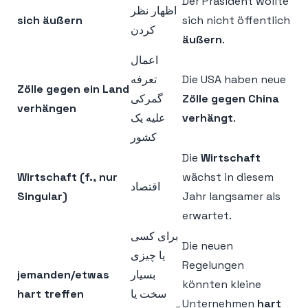
Der Präsident wollte
اظهار نظر
sich äußern
sich nicht öffentlich
کردن
äußern
.
اعمال
تعرفه
Die USA haben neue
Zölle gegen ein Land
گمرکی
Zölle gegen China
verhängen
علیه یک
verhängt
.
کشور
Die
Wirtschaft
Wirtschaft (f., nur
wächst in diesem
اقتصاد
Singular)
Jahr langsamer als
erwartet.
برای کسی
Die neuen
یا چیزی
Regelungen
jemanden/etwas
بسیار
könnten kleine
hart treffen
سخت یا
Unternehmen
hart