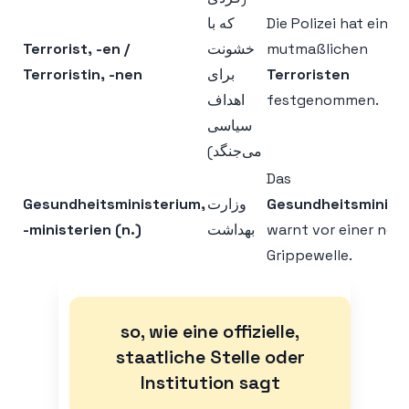
که با
Die Polizei hat einen
Terrorist, -en /
خشونت
mutmaßlichen
Terroristin, -nen
برای
Terroristen
اهداف
festgenommen.
سیاسی
می‌جنگد)
Das
Gesundheitsministerium,
وزارت
Gesundheitsminist
-ministerien (n.)
بهداشت
warnt vor einer neu
Grippewelle.
so, wie eine offizielle,
staatliche Stelle oder
Institution sagt