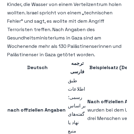
Kinder, die Wasser von einem Verteilzentrum holen
wollten. Israel spricht von einem „technischen
Fehler“ und sagt, es wollte mit dem Angriff
Terroristen treffen. Nach Angaben des
Gesundheitsministeriums in Gaza sind am
Wochenende mehr als 130 Palästinenserinnen und
Palästinenser in Gaza getötet worden.
ترجمه
Deutsch
Beispielsatz (Deut
فارسی
طبق
اطلاعات
رسمی؛
Nach offiziellen An
بر اساس
nach offiziellen Angaben
wurden bei dem Unfa
گفته‌های
drei Menschen verle
نهاد یا
منبع