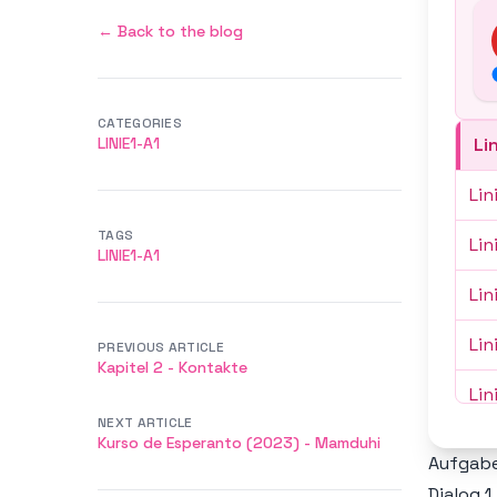
← Back to the blog
CATEGORIES
LINIE1-A1
Li
Lin
TAGS
Lin
LINIE1-A1
Lin
Lin
PREVIOUS ARTICLE
Kapitel 2 - Kontakte
Lin
NEXT ARTICLE
Kurso de Esperanto (2023) - Mamduhi
Lin
Aufgabe
Dialog 1
Lin