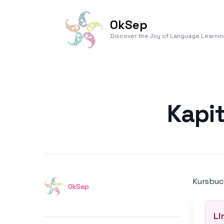
OkSep
Discover the Joy of Language Learnin
Published on
Kapit
Kursbu
Authors
OkSep
Li