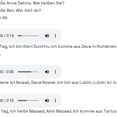
ie1-A1-1.38-(www.linie1.ir)
eiße Anne Dahms. Wie heißen Sie?
iße Ben. Wer bist du?
ie1-A1-1.39-(www.linie1.ir)
e 4b
ie1-A1-1.40-(www.linie1.ir)
ie1-A1-1.41-(www.linie1.ir)
Tag, ich bin Eleni Dumitru. Ich komme aus Deva in Rumänien
ie1-A1-1.42-(www.linie1.ir)
.
ie1-A1-1.43-(www.linie1.ir)
ie1-A1-1.44-(www.linie1.ir)
ame ist Nowak, Dana Nowak. Ich bin aus Lublin. Lublin ist in
ie1-A1-1.45-(www.linie1.ir)
ie1-A1-1.46-(www.linie1.ir)
ie1-A1-1.47-(www.linie1.ir)
 Tag, ich heiße Mazaad, Amir Mazaad. Ich komme aus Tartus 