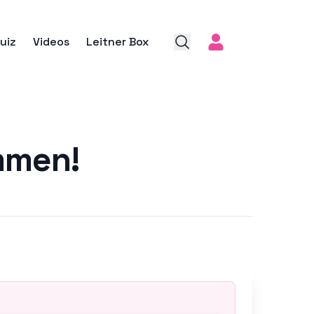
uiz
Videos
Leitner Box
ommen!