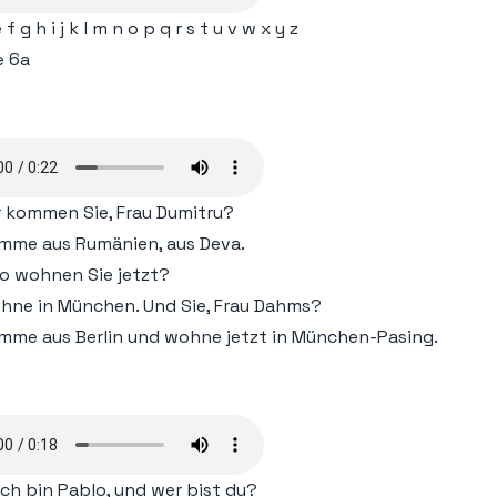
ie1-A1-1.58-(www.linie1.ir)
 f g h i j k l m n o p q r s t u v w x y z
ie1-A1-1.59-(www.linie1.ir)
e 6a
ie1-A1-1.60-(www.linie1.ir)
ie1-A1-1.61-(www.linie1.ir)
ie1-A1-1.62-(www.linie1.ir)
 kommen Sie, Frau Dumitru?
omme aus Rumänien, aus Deva.
ie1-A1-1.63-(www.linie1.ir)
o wohnen Sie jetzt?
ohne in München. Und Sie, Frau Dahms?
ie1-A1-1.64-(www.linie1.ir)
omme aus Berlin und wohne jetzt in München-Pasing.
ie1-A1-1.65-(www.linie1.ir)
ie1-A1-1.66-(www.linie1.ir)
ie1-A1-1.67-(www.linie1.ir)
 ich bin Pablo, und wer bist du?