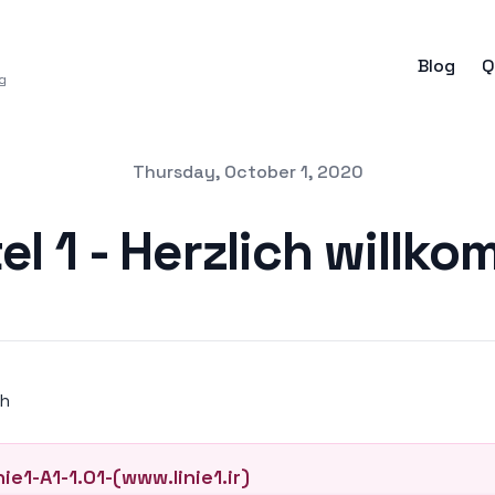
Blog
Q
g
Thursday, October 1, 2020
el 1 - Herzlich willk
ch
nie1-A1-1.01-(www.linie1.ir)