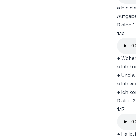
Lin
a b c d e
Lin
Aufgab
Dialog 1
Lin
1.16
Lin
Lin
● Woher
○ Ich k
Lin
● Und w
○ Ich w
Lin
● Ich k
Lin
Dialog 2
1.17
Lin
Lin
● Hallo,