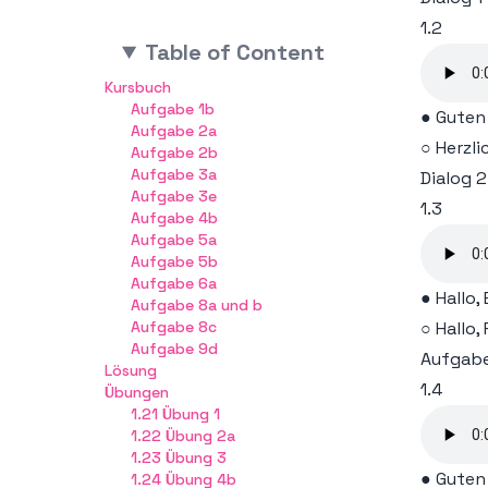
1.2
Lin
Table of Content
Kursbuch
Lin
Aufgabe 1b
● Guten 
Aufgabe 2a
Lin
○ Herzli
Aufgabe 2b
Aufgabe 3a
Dialog 2
Lin
Aufgabe 3e
1.3
Aufgabe 4b
Aufgabe 5a
Lin
Aufgabe 5b
Aufgabe 6a
Lin
● Hallo, 
Aufgabe 8a und b
Aufgabe 8c
○ Hallo,
Lin
Aufgabe 9d
Aufgab
Lösung
1.4
Lin
Übungen
1.21 Übung 1
1.22 Übung 2a
Lin
1.23 Übung 3
● Guten
1.24 Übung 4b
Lin