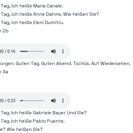
Tag, ich heiße Maria Canale.
ie1-A1-1.19-(www.linie1.ir)
 Tag, ich heiße Anne Dahms. Wie heißen Sie?
Tag, ich heiße Eleni Dumitru.
ie1-A1-1.20-(www.linie1.ir)
e 2b
ie1-A1-1.21-(www.linie1.ir)
ie1-A1-1.22-(www.linie1.ir)
orgen. Guten Tag. Guten Abend. Tschüs. Auf Wiedersehen.
ie1-A1-1.23-(www.linie1.ir)
e 3a
ie1-A1-1.24-(www.linie1.ir)
ie1-A1-1.25-(www.linie1.ir)
ie1-A1-1.26-(www.linie1.ir)
Tag. Ich heiße Gabriele Bauer. Und Sie?
ie1-A1-1.27-(www.linie1.ir)
 Tag. Ich heiße Pablo Puente.
ie? Wie heißen Sie?